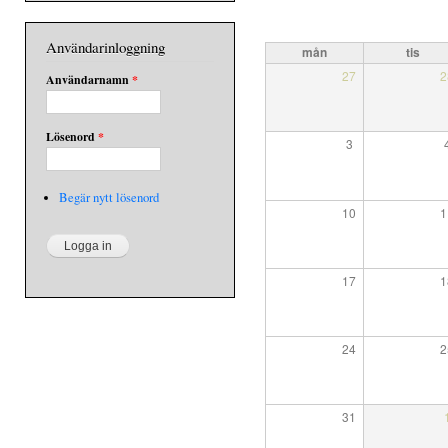
Användarinloggning
mån
tis
27
2
Användarnamn
*
Lösenord
*
3
Begär nytt lösenord
10
1
17
1
24
2
31