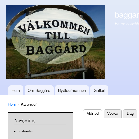
Hop
huv
baggar
En ny hemsid
Hem
Om Baggård
Byåldermannen
Galleri
Huvudmeny
Hem
» Kalender
Du är här
Månad
(aktiv flik)
Vecka
Dag
Primära flikar
Navigering
Kalender