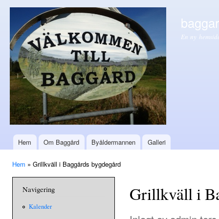
Hop
huv
baggar
En ny hemsid
Hem
Om Baggård
Byåldermannen
Galleri
Huvudmeny
Hem
» Grillkväll i Baggårds bygdegård
Du är här
Grillkväll i 
Navigering
Kalender
Inlagt av
admin
tors